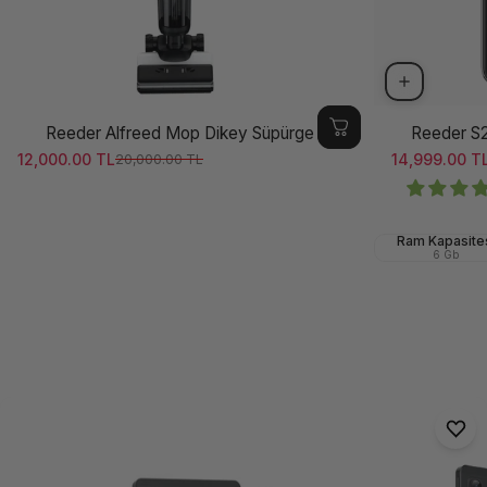
Reeder Alfreed Mop Dikey Süpürge
Reeder S
12,000.00 TL
14,999.00 T
20,000.00 TL
Satış ücreti
Normal fiyat
Satış ücreti
Normal fiya
Ram Kapasite
6 Gb