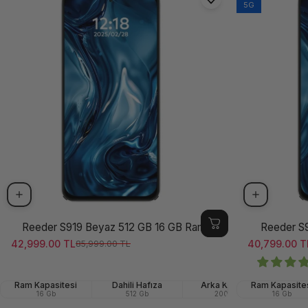
5G
Reeder S919 Beyaz 512 GB 16 GB Ram
Reeder S9
42,999.00 TL
40,799.00 T
85,999.00 TL
Satış ücreti
Normal fiyat
Satış ücreti
Normal fiya
Ram Kapasitesi
Dahili Hafıza
Arka Kamera
Ram Kapasite
Ekr
16 Gb
512 Gb
200 Mp
16 Gb