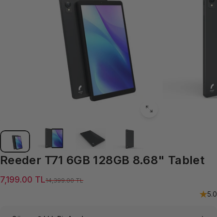
Reeder
T71
6GB
128GB
8.68"
Tablet
Satış ücreti
Normal fiyat
7,199.00 TL
14,399.00 TL
5.0