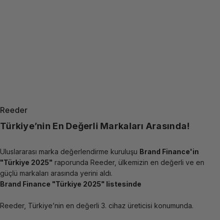
Reeder
Sayfa 1
Sayfa 2
Sayfa 3
Sayfa 4
Sayfa 5
Sayfa 6
Sayfa 7
Sayfa 8
Sayfa 9
Türkiye’nin En Değerli Markaları Arasında!
Uluslararası marka değerlendirme kuruluşu
Brand Finance'in
"Türkiye 2025"
raporunda Reeder, ülkemizin en değerli ve en
güçlü markaları arasında yerini aldı.
Brand Finance "Türkiye 2025" listesinde
Reeder, Türkiye’nin en değerli 3. cihaz üreticisi konumunda.