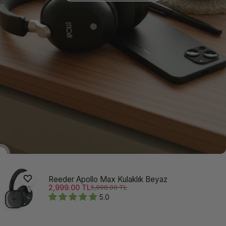
500 TL İndirime Ne
Reeder Apollo Max Kulaklık Beyaz
Dersin?
Satış ücreti
Normal fiyat
2,999.00 TL
5,998.00 TL
5.0
Hemen aşağıya bilgilerini bırak, indirim