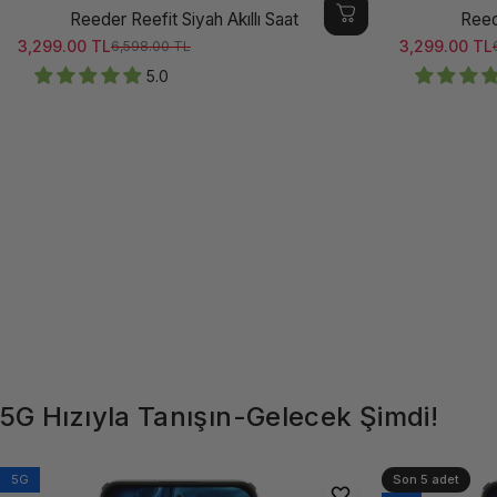
Reeder Reefit Siyah Akıllı Saat
Reede
3,299.00 TL
3,299.00 TL
6,598.00 TL
Satış ücreti
Normal fiyat
Satış ücreti
Normal fiya
5.0
5G
Hızıyla
Tanışın-Gelecek
Şimdi!
5G
Son 5 adet