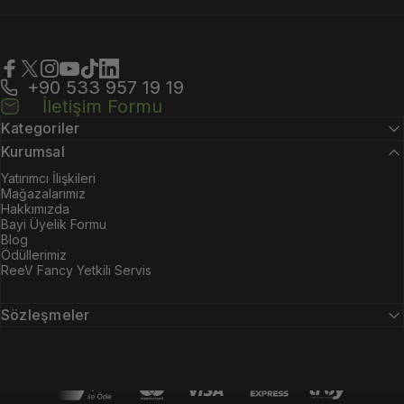
+90 533 957 19 19
Facebook
X (Twitter)
Instagram
YouTube
TikTok
LinkedIn
İletişim Formu
Kategoriler
Kurumsal
Yatırımcı İlişkileri
Mağazalarımız
Hakkımızda
Bayi Üyelik Formu
Blog
Ödüllerimiz
ReeV Fancy Yetkili Servis
Sözleşmeler