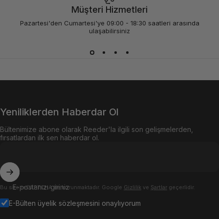
Müşteri Hizmetleri
Pazartesi'den Cumartesi'ye 09:00 - 18:30 saatleri arasında
ulaşabilirsiniz
Yeniliklerden Haberdar Ol
Bültenimize abone olarak Reeder'la ilgili son gelişmelerden,
fırsatlardan ilk sen haberdar ol.
E-postanızı giriniz
Bu site reCAPTCHA ile korunmaktadır. Google
Gizlilik
ve
Şartlar
geçerlidir.
E-Bülten üyelik sözleşmesini onaylıyorum