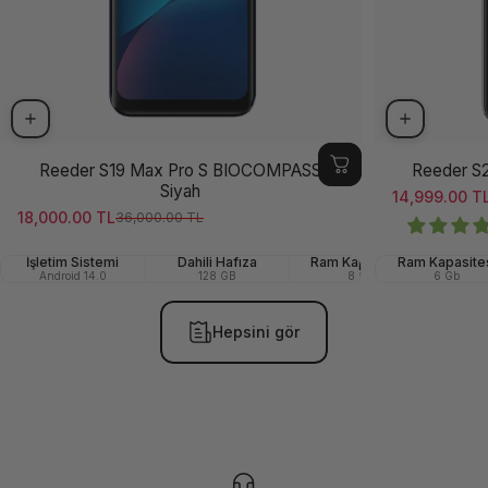
Reeder S19 Max Pro S BIOCOMPASS
Reeder S
Siyah
14,999.00 T
Satış ücreti
Normal fiya
18,000.00 TL
36,000.00 TL
Satış ücreti
Normal fiyat
İşletim Sistemi
Dahili Hafıza
Ram Kapasitesi
Ram Kapasite
Ön (Se
Android 14.0
128 GB
8 Gb
6 Gb
Hepsini gör