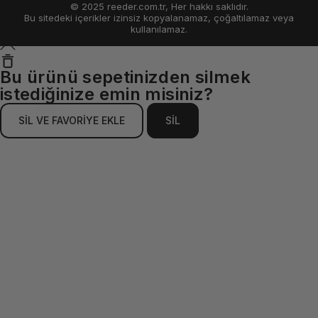
© 2025 reeder.com.tr, Her hakkı saklıdır.
Bu sitedeki içerikler izinsiz kopyalanamaz, çoğaltılamaz veya
kullanılamaz.
Bu ürünü sepetinizden silmek
istediğinize emin misiniz?
SİL VE FAVORİYE EKLE
SİL