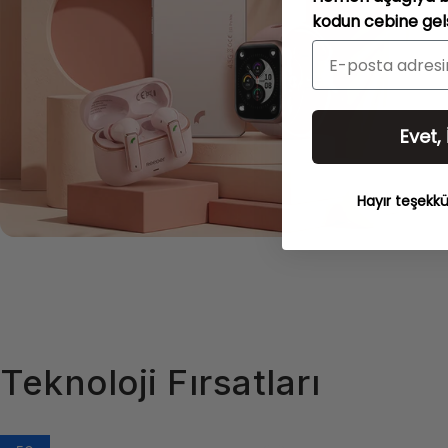
kodun cebine gels
Evet,
Hayır teşekkü
Teknoloji
Fırsatları