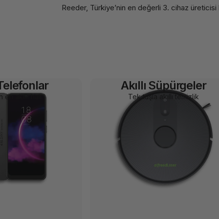
Reeder, Türkiye’nin en değerli 3. cihaz üretici
 Telefonlar
Akıllı Süpürgeler
n en akıllı hali
Tek tuşla akıllı temizlik