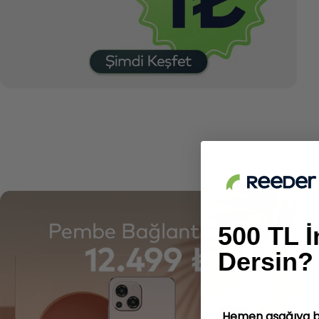
500 TL İ
Dersin?
Hemen aşağıya bilg