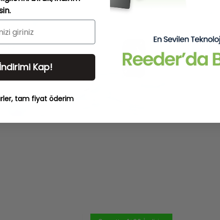
in.
 İndirimi Kap!
rler, tam fiyat öderim