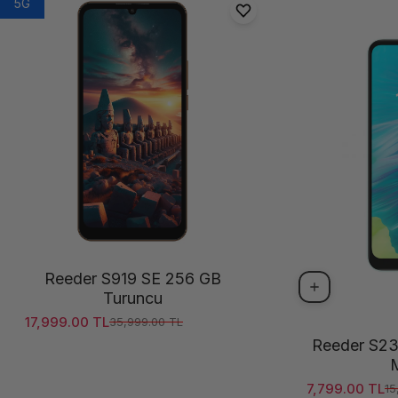
5G
Reeder S919 SE 256 GB
Turuncu
17,999.00 TL
35,999.00 TL
Satış ücreti
Normal fiyat
Reeder S23
M
7,799.00 TL
15
Satış ücreti
Normal fiyat