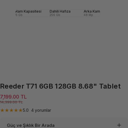
ra
Ram Kapasitesi
Dahili Hafıza
Arka Kamera
Ön (S
6 Gb
256 Gb
48 Mp
24 Mp
Reeder
T71
6GB
128GB
8.68"
Tablet
Satış ücreti
Normal fiyat
7,199.00 TL
14,399.00 TL
4 toplam incelemeler
5.0
4 yorumlar
Güç ve Şıklık Bir Arada