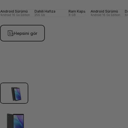
Android Sürümü
Dahili Hafıza
Ram Kapasitesi
Android Sürümü
Ön (Selfie) Ka
D
Android 16 Go Edition
256 Gb
8 GB
Android 16 Go Edition
8 MP
6
Hepsini gör