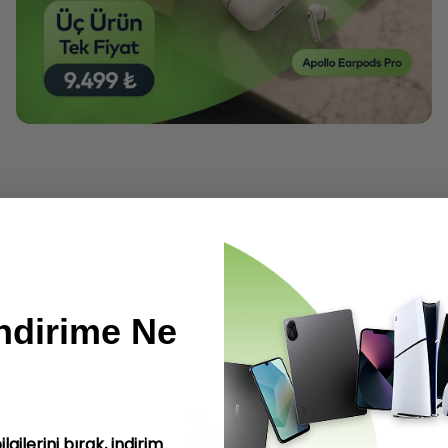
ndirime Ne
ilerini bırak, indirim