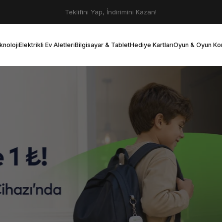
Slayt gösterisini duraklat
Teklifini Yap, İndirimini Kazan!
knoloji
Elektrikli Ev Aletleri
Bilgisayar & Tablet
Hediye Kartları
Oyun & Oyun Kon
oloji
Elektrikli Ev Aletleri
Bilgisayar & Tablet
Hediye Kartları
Oyun & Oyun Konsol