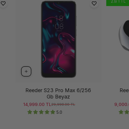
2.si 1 TL
Reeder S23 Pro Max 6/256
Ree
Gb Beyaz
14,999.00 TL
9,000.
29,998.00 TL
Satış ücreti
Normal fiyat
Satış ü
Normal
5.0