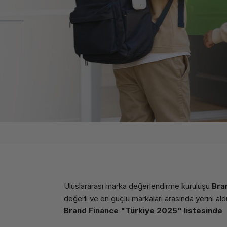
Uluslararası marka değerlendirme kuruluşu
Bra
değerli ve en güçlü markaları arasında yerini aldı
Brand Finance "Türkiye 2025" listesinde
Sayfa 1
Sayfa 2
Sayfa 3
Sayfa 4
Sayfa 5
Sayfa 6
Sayfa 7
Sayfa 8
Sayfa 9