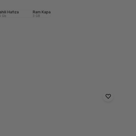
mera
ahili Hafıza
Ön (Selfie) Kamera
Ram Kapasitesi
Ön (Selfie) Kamera
Ön (Selfie) Kame
4 Gb
24 MP
3 GB
2 Mp
5 Mp