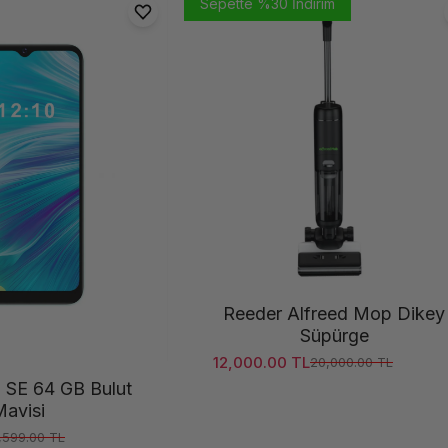
Sepette %30 İndirim
Reeder Alfreed Mop Dikey
Süpürge
12,000.00 TL
20,000.00 TL
Satış ücreti
Normal fiyat
 SE 64 GB Bulut
avisi
,599.00 TL