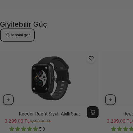
Giyilebilir
Güç
Hepsini gör
Reeder Reefit Siyah Akıllı Saat
Reede
3,299.00 TL
3,299.00 TL
6,598.00 TL
Satış ücreti
Normal fiyat
Satış ücreti
Normal fiya
5.0