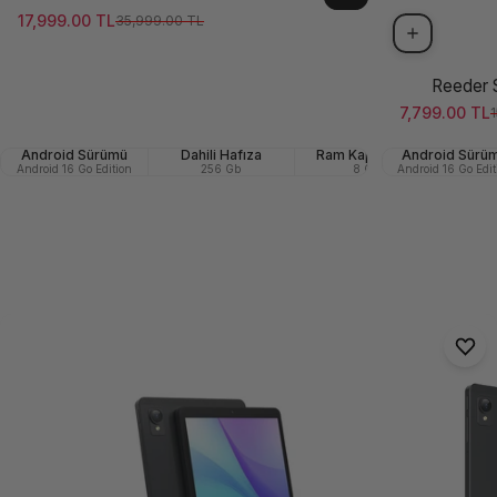
17,999.00 TL
35,999.00 TL
Satış ücreti
Normal fiyat
Reeder 
7,799.00 TL
1
Satış ücreti
Normal fiya
Android Sürümü
Dahili Hafıza
Ram Kapasitesi
Android Sürü
Ön (Se
Android 16 Go Edition
256 Gb
8 GB
Android 16 Go Edit