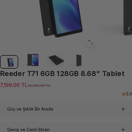
Reeder
T71
6GB
128GB
8.68"
Tablet
Satış ücreti
Normal fiyat
7,199.00 TL
14,399.00 TL
5.0
Güç ve Şıklık Bir Arada
Geniş ve Canlı Ekran