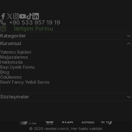
+90 533 957 19 19
Facebook
X (Twitter)
Instagram
YouTube
TikTok
LinkedIn
İletişim Formu
Kategoriler
Kurumsal
Yatırımcı İlişkileri
Mağazalarımız
Hakkımızda
Bayi Üyelik Formu
Blog
Ödüllerimiz
ReeV Fancy Yetkili Servis
Sözleşmeler
© 2025 reeder.com.tr, Her hakkı saklıdır.