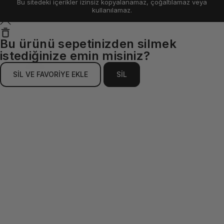
Bu sitedeki içerikler izinsiz kopyalanamaz, çoğaltılamaz veya
kullanılamaz.
Bu ürünü sepetinizden silmek
istediğinize emin misiniz?
SİL VE FAVORİYE EKLE
SİL