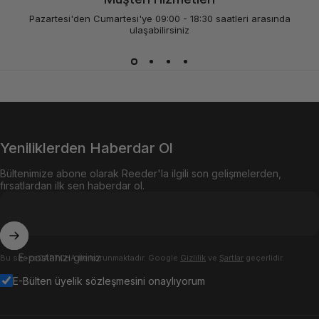
Pazartesi'den Cumartesi'ye 09:00 - 18:30 saatleri arasında
ulaşabilirsiniz
Yeniliklerden Haberdar Ol
Bültenimize abone olarak Reeder'la ilgili son gelişmelerden,
fırsatlardan ilk sen haberdar ol.
E-postanızı giriniz
Bu site reCAPTCHA ile korunmaktadır. Google
Gizlilik
ve
Şartlar
geçerlidir.
E-Bülten üyelik sözleşmesini onaylıyorum