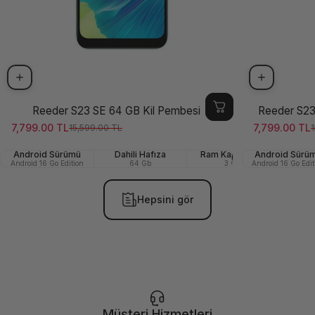
Reeder S23 SE 64 GB Kil Pembesi
Reeder S23
7,799.00 TL
7,799.00 TL
15,599.00 TL
1
Satış ücreti
Normal fiyat
Satış ücreti
Normal fiya
Android Sürümü
Dahili Hafıza
Ram Kapasitesi
Android Sürü
Ön (Se
Android 16 Go Edition
64 Gb
3 GB
Android 16 Go Edit
Hepsini gör
Müşteri Hizmetleri