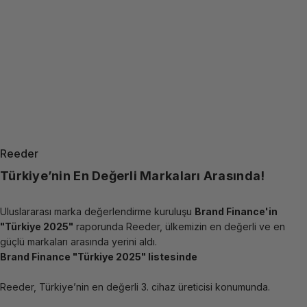
Reeder
Sayfa 1
Sayfa 2
Sayfa 3
Sayfa 4
Sayfa 5
Sayfa 6
Sayfa 7
Sayfa 8
Sayfa 9
Türkiye’nin En Değerli Markaları Arasında!
Uluslararası marka değerlendirme kuruluşu
Brand Finance'in
"Türkiye 2025"
raporunda Reeder, ülkemizin en değerli ve en
güçlü markaları arasında yerini aldı.
Brand Finance "Türkiye 2025" listesinde
Reeder, Türkiye’nin en değerli 3. cihaz üreticisi konumunda.