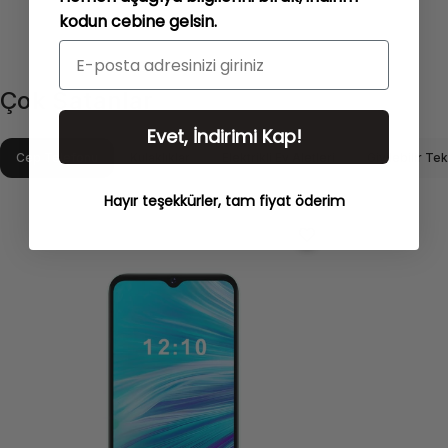
kodun cebine gelsin.
Çok
Satanlar
Evet, İndirimi Kap!
Cep Telefonu
Kulaklıklar
Elektrikli Ev Aletleri
Giyilebilir Tek
Hayır teşekkürler, tam fiyat öderim