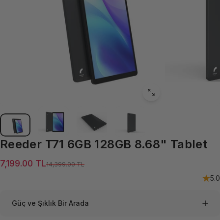
Reeder
T71
6GB
128GB
8.68"
Tablet
Satış ücreti
Normal fiyat
7,199.00 TL
14,399.00 TL
5.0
Güç ve Şıklık Bir Arada