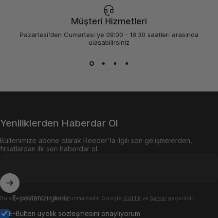
Müşteri Hizmetleri
Pazartesi'den Cumartesi'ye 09:00 - 18:30 saatleri arasında
ulaşabilirsiniz
Yeniliklerden Haberdar Ol
Bültenimize abone olarak Reeder'la ilgili son gelişmelerden,
fırsatlardan ilk sen haberdar ol.
E-postanızı giriniz
Bu site reCAPTCHA ile korunmaktadır. Google
Gizlilik
ve
Şartlar
geçerlidir.
E-Bülten üyelik sözleşmesini onaylıyorum