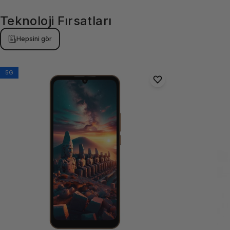
Teknoloji
Fırsatları
Hepsini gör
5G