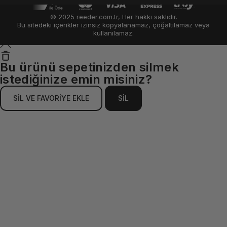
© 2025 reeder.com.tr, Her hakkı saklıdır.
Bu sitedeki içerikler izinsiz kopyalanamaz, çoğaltılamaz veya
kullanılamaz.
Bu ürünü sepetinizden silmek
istediğinize emin misiniz?
SİL VE FAVORİYE EKLE
SİL