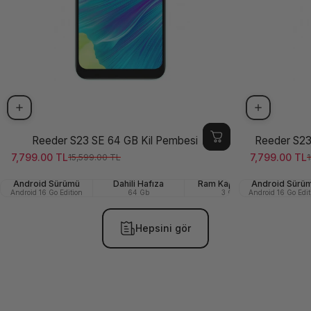
Reeder S23 SE 64 GB Kil Pembesi
Reeder S23
7,799.00 TL
7,799.00 TL
15,599.00 TL
1
Satış ücreti
Normal fiyat
Satış ücreti
Normal fiya
Android Sürümü
Dahili Hafıza
Ram Kapasitesi
Android Sürü
Ön (Se
Android 16 Go Edition
64 Gb
3 GB
Android 16 Go Edit
Hepsini gör