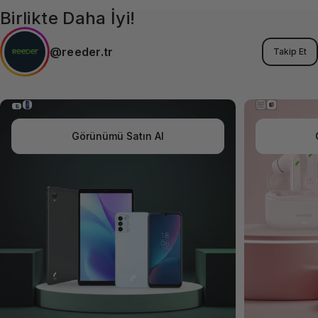
Birlikte Daha İyi!
@reeder.tr
Takip Et
Görünümü Satın Al