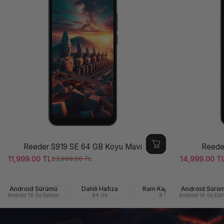
Reeder S919 SE 64 GB Koyu Mavi
Reede
11,999.00 TL
14,999.00 T
23,999.00 TL
Satış ücreti
Normal fiyat
Satış ücreti
Normal fiya
Android Sürümü
Dahili Hafıza
Ram Kapasitesi
Android Sürü
Ön (Se
Android 16 Go Edition
64 Gb
8 GB
Android 16 Go Edit