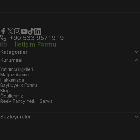
+90 533 957 19 19
Facebook
X (Twitter)
Instagram
YouTube
TikTok
LinkedIn
İletişim Formu
Kategoriler
Kurumsal
Yatırımcı İlişkileri
Mağazalarımız
Hakkımızda
Bayi Üyelik Formu
Blog
Ödüllerimiz
ReeV Fancy Yetkili Servis
Sözleşmeler